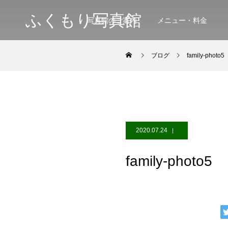
ふくもり写真館
写真館のご案内
メニュー・料金
ブログ
family-photo5
2020.07.24
family-photo5